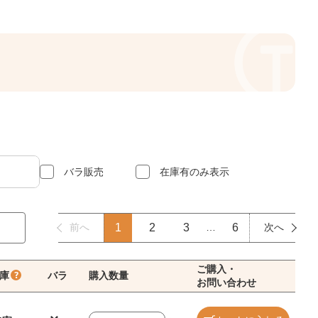
バラ販売
在庫有のみ表示
前へ
1
2
3
…
6
次へ
ご購入・
庫
バラ
購入数量
お問い合わせ