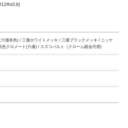
Φx0.8)
価有色) / 三価ホワイトメッキ / 三価ブラックメッキ / ニッケ
 黒色クロメート(六価) / スズコバルト（クローム鍍金代替)