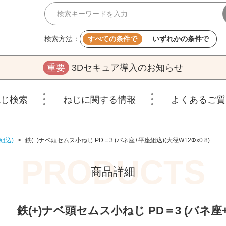
検索方法：
すべての条件で
いずれかの条件で
重要
3Dセキュア導入のお知らせ
ねじ検索
ねじに関する情報
よくあるご質
組込)
>
鉄(+)ナベ頭セムス小ねじ PD＝3 (バネ座+平座組込)(大径W12Φx0.8)
商品詳細
鉄(+)ナベ頭セムス小ねじ PD＝3 (バネ座+平