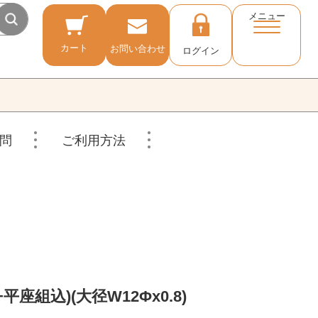
メニュー
カート
お問い合わせ
ログイン
問
ご利用方法
座組込)(大径W12Φx0.8)