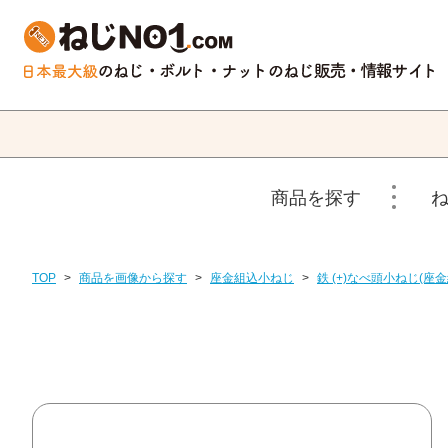
商品を探す
TOP
>
商品を画像から探す
>
座金組込小ねじ
>
鉄 (+)なべ頭小ねじ(座金