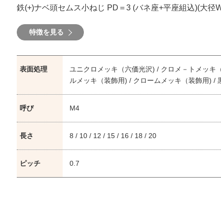
鉄(+)ナベ頭セムス小ねじ PD＝3 (バネ座+平座組込)(大径W12
特徴を見る
表面処理
ユニクロメッキ（六価光沢) / クロメ－トメッキ（六
ルメッキ（装飾用) / クロームメッキ（装飾用) /
呼び
M4
長さ
8 / 10 / 12 / 15 / 16 / 18 / 20
ピッチ
0.7