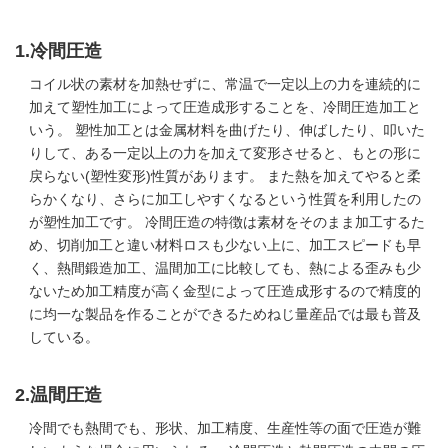
1.冷間圧造
コイル状の素材を加熱せずに、常温で一定以上の力を連続的に
加えて塑性加工によって圧造成形することを、冷間圧造加工と
いう。 塑性加工とは金属材料を曲げたり、伸ばしたり、叩いた
りして、ある一定以上の力を加えて変形させると、もとの形に
戻らない(塑性変形)性質があります。 また熱を加えてやると柔
らかくなり、さらに加工しやすくなるという性質を利用したの
が塑性加工です。 冷間圧造の特徴は素材をそのまま加工するた
め、切削加工と違い材料ロスも少ない上に、加工スピードも早
く、熱間鍛造加工、温間加工に比較しても、熱による歪みも少
ないため加工精度が高く金型によって圧造成形するので精度的
に均一な製品を作ることができるためねじ量産品では最も普及
している。
2.温間圧造
冷間でも熱間でも、形状、加工精度、生産性等の面で圧造が難