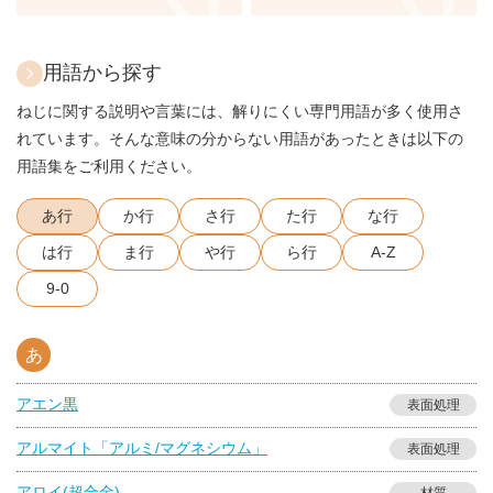
用語から探す
ねじに関する説明や言葉には、解りにくい専門用語が多く使用さ
れています。そんな意味の分からない用語があったときは以下の
用語集をご利用ください。
あ行
か行
さ行
た行
な行
は行
ま行
や行
ら行
A-Z
9-0
あ
アエン黒
表面処理
アルマイト「アルミ/マグネシウム」
表面処理
アロイ(超合金)