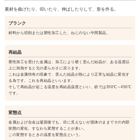
素材を曲げたり、叩いたり、伸ばしたりして、形を作る。
ブランク
材料から切削または塑性加工した、ねじのない中間製品。
再結晶
塑性加工を受けた金属は、加工により硬く歪んだ結晶が、ある温度以
上に加熱すると元の柔らかさに戻ります。
これは金属特有の現象で、歪んだ結晶が熱により正常な結晶に変化す
る為です。これを再結晶といいます。
そして再結晶が起こる温度を再結晶温度といい、鉄では350℃～450℃
です。
変態点
金属および合金は凝固後でも、目に見えないが固体のままでその内部
状態の変化、すなわち変態することが多い。
この変態するときの温度を変態点という。