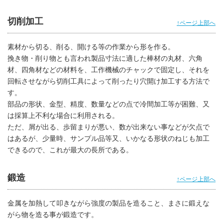
切削加工
↑ページ上部へ
素材から切る、削る、開ける等の作業から形を作る。
挽き物・削り物とも言われ製品寸法に適した棒材の丸材、六角
材、四角材などの材料を、工作機械のチャックで固定し、それを
回転させながら切削工具によって削ったり穴開け加工する方法で
す。
部品の形状、金型、精度、数量などの点で冷間加工等が困難、又
は採算上不利な場合に利用される。
ただ、屑が出る、歩留まりが悪い、数が出来ない事などが欠点で
はあるが、少量時、サンプル品等又、いかなる形状のねじも加工
できるので、これが最大の長所である。
鍛造
↑ページ上部へ
金属を加熱して叩きながら強度の製品を造ること、まさに鍛えな
がら物を造る事が鍛造です。