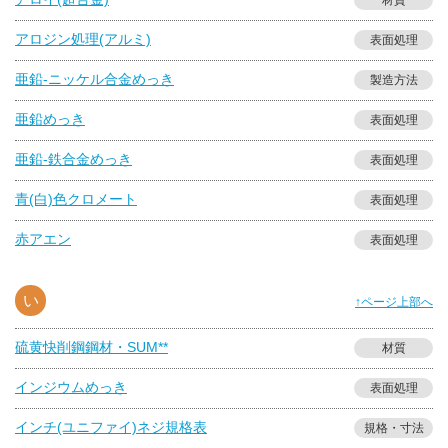
材質
アロジン処理(アルミ)
表面処理
亜鉛-ニッケル合金めっき
製造方法
亜鉛めっき
表面処理
亜鉛-鉄合金めっき
表面処理
青(白)色クロメート
表面処理
赤アエン
表面処理
い
↑ページ上部へ
硫黄快削鋼鋼材・SUM**
材質
インジウムめっき
表面処理
インチ(ユニファイ)ネジ規格表
規格・寸法