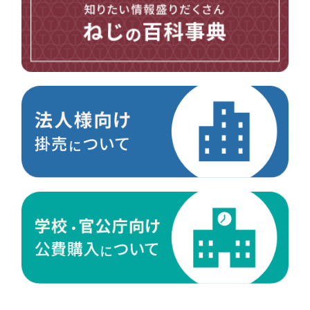
マイクロねじ
台形ねじ
スペーサー
その他ねじ
便利品
金具・金物
電材・設備
切削工具
研削研磨品
作業用品
測定
ケミカル製品
荷役伝導
マグネット用品
ばね