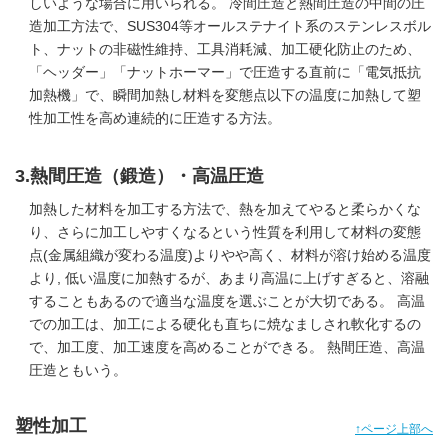
しいような場合に用いられる。 冷間圧造と熱間圧造の中間の圧
造加工方法で、SUS304等オールステナイト系のステンレスボル
ト、ナットの非磁性維持、工具消耗減、加工硬化防止のため、
「ヘッダー」「ナットホーマー」で圧造する直前に「電気抵抗
加熱機」で、瞬間加熱し材料を変態点以下の温度に加熱して塑
性加工性を高め連続的に圧造する方法。
3.熱間圧造（鍛造）・高温圧造
加熱した材料を加工する方法で、熱を加えてやると柔らかくな
り、さらに加工しやすくなるという性質を利用して材料の変態
点(金属組織が変わる温度)よりやや高く、材料が溶け始める温度
より, 低い温度に加熱するが、あまり高温に上げすぎると、溶融
することもあるので適当な温度を選ぶことが大切である。 高温
での加工は、加工による硬化も直ちに焼なましされ軟化するの
で、加工度、加工速度を高めることができる。 熱間圧造、高温
圧造ともいう。
塑性加工
↑ページ上部へ