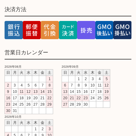
決済方法
営業日カレンダー
2026年08月
2026年09月
日
月
火
水
木
金
土
日
月
火
水
木
金
土
1
1
2
3
4
5
2
3
4
5
6
7
8
6
7
8
9
10
11
12
9
10
11
12
13
14
15
13
14
15
16
17
18
19
16
17
18
19
20
21
22
20
21
22
23
24
25
26
23
24
25
26
27
28
29
27
28
29
30
30
31
2026年10月
日
月
火
水
木
金
土
1
2
3
4
5
6
7
8
9
10