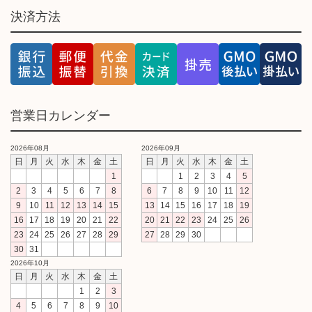
決済方法
営業日カレンダー
2026年08月
2026年09月
日
月
火
水
木
金
土
日
月
火
水
木
金
土
1
1
2
3
4
5
2
3
4
5
6
7
8
6
7
8
9
10
11
12
9
10
11
12
13
14
15
13
14
15
16
17
18
19
16
17
18
19
20
21
22
20
21
22
23
24
25
26
23
24
25
26
27
28
29
27
28
29
30
30
31
2026年10月
日
月
火
水
木
金
土
1
2
3
4
5
6
7
8
9
10