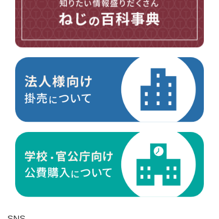
台形ねじ
スペーサー
その他ねじ
便利品
金具・金物
電材・設備
切削工具
研削研磨品
作業用品
測定
ケミカル製品
荷役伝導
マグネット用品
ばね
環境安全用品
SNS