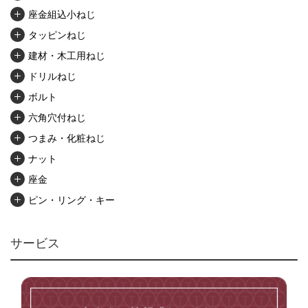
座金組込小ねじ
タッピンねじ
建材・木工用ねじ
ドリルねじ
ボルト
六角穴付ねじ
つまみ・化粧ねじ
ナット
座金
ピン・リング・キー
リベット・かしめ
アンカー・プラグ
サービス
ユニファイねじ
いたずら防止ねじ
マイクロねじ